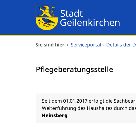
Zum Header
Zum Hauptinhalt
Zum Footer
Zum Hauptinhalt springen
Dienstleistungen A-Z
Sie sind hier:
›
Serviceportal
›
Details der D
Mitarbeitende A-Z
Pflegeberatungsstelle
Verwaltungsorganisation
Beschreibung
Seit dem 01.01.2017 erfolgt die Sachbearb
Weiterführung des Haushaltes durch da
Heinsberg
.