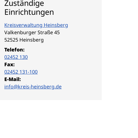
Zuständige
Einrichtungen
Kreisverwaltung Heinsberg
Straße:
Hausnummer:
Valkenburger Straße
45
PLZ:
Ort:
52525
Heinsberg
Telefon:
02452 130
Fax:
02452 131-100
E-Mail:
info@kreis-heinsberg.de