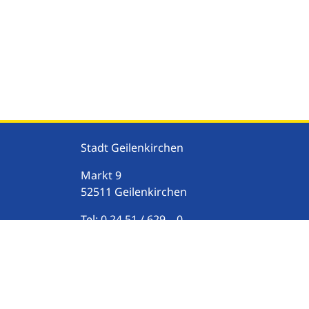
Stadt Geilenkirchen
Markt
9
52511
Geilenkirchen
Tel:
0 24 51 / 629 – 0
Fax:
0 24 51 / 629 200
E-Mail:
stadt@geilenkirchen.de