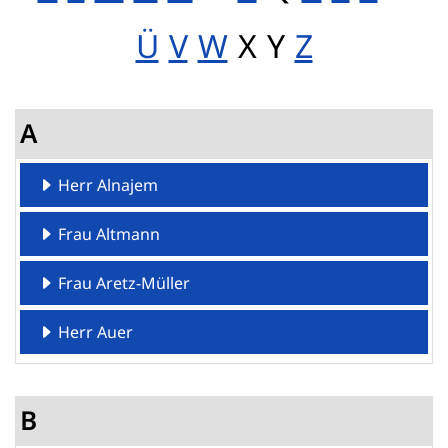
Kein Treffer 
Kein Treffer
Ü
V
W
X
Y
Z
A
Herr Alnajem
Frau Altmann
Frau Aretz-Müller
Herr Auer
B