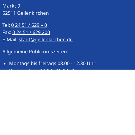
Markt
9
52511
Geilenkirchen
Tel:
0 24 51 / 629 – 0
Fax:
0 24 51 / 629 200
E-Mail:
stadt@geilenkirchen.de
Allgemeine Publikumszeiten:
Montags bis freitags 08.00 - 12.30 Uhr
Donnerstags 14.00 - 16:00 Uhr
oder nach Vereinbarung
Weitere Publikums- und Öffnungszeiten
Unsere Homepage
Impressum
Datenschutz
Barrierefreiheit