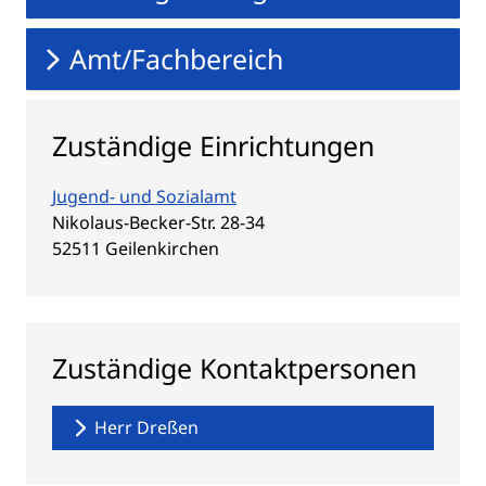
Amt/Fachbereich
Zuständige Einrichtungen
Jugend- und Sozialamt
Straße:
Hausnummer:
Nikolaus-Becker-Str.
28-34
PLZ:
Ort:
52511
Geilenkirchen
Zuständige Kontaktpersonen
Herr Dreßen