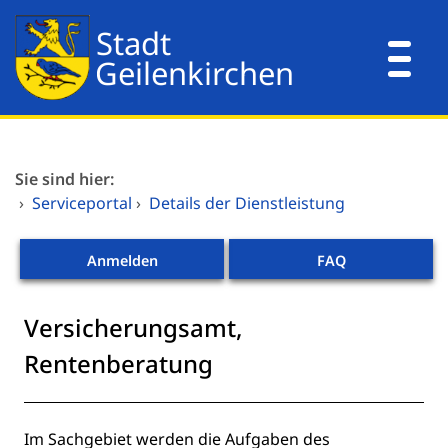
Zum Header
Zum Hauptinhalt
Zum Footer
Zum Hauptinhalt springen
Dienstleistungen A-Z
Sie sind hier:
Mitarbeitende A-Z
›
Serviceportal
›
Details der Dienstleistung
Verwaltungsorganisation
Anmelden
FAQ
Versicherungsamt,
Rentenberatung
Beschreibung
Im Sachgebiet werden die Aufgaben des