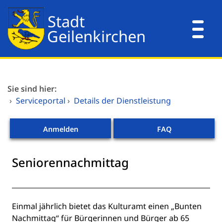
Zum Header
Zum Hauptinhalt
Zum Footer
Zum Hauptinhalt springen
Dienstleistungen A-Z
Sie sind hier:
Mitarbeitende A-Z
›
Serviceportal
›
Details der Dienstleistung
Verwaltungsorganisation
Anmelden
FAQ
Seniorennachmittag
Beschreibung
Einmal jährlich bietet das Kulturamt einen „Bunten
Nachmittag“ für Bürgerinnen und Bürger ab 65