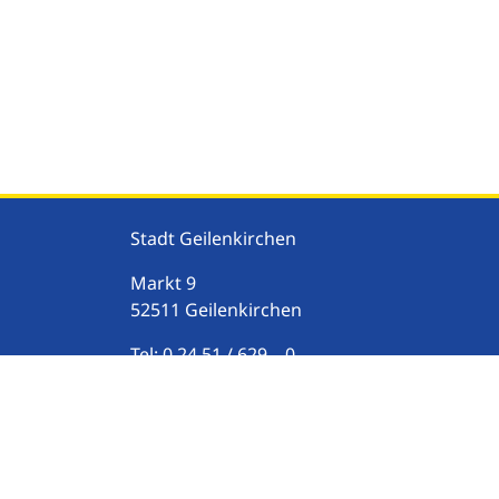
Stadt Geilenkirchen
Markt
9
52511
Geilenkirchen
Tel:
0 24 51 / 629 – 0
Fax:
0 24 51 / 629 200
E-Mail:
stadt@geilenkirchen.de