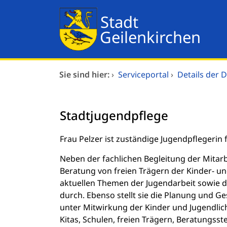
Zum Header
Zum Hauptinhalt
Zum Footer
Zum Hauptinhalt springen
Dienstleistungen A-Z
Sie sind hier:
›
Serviceportal
›
Details der D
Mitarbeitende A-Z
Stadtjugendpflege
Verwaltungsorganisation
Kurzbeschreibung
Frau Pelzer ist zuständige Jugendpflegerin f
Neben der fachlichen Begleitung der Mitarb
Beratung von freien Trägern der Kinder- un
aktuellen Themen der Jugendarbeit sowie d
durch. Ebenso stellt sie die Planung und G
unter Mitwirkung der Kinder und Jugendlich
Kitas, Schulen, freien Trägern, Beratungsst