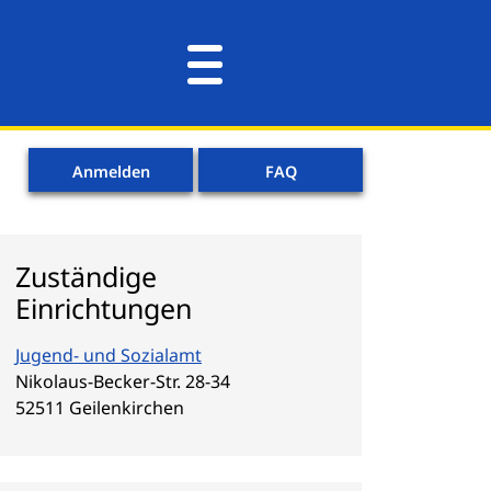
Anmelden
FAQ
Zuständige
Einrichtungen
Jugend- und Sozialamt
Straße:
Hausnummer:
Nikolaus-Becker-Str.
28-34
PLZ:
Ort:
52511
Geilenkirchen