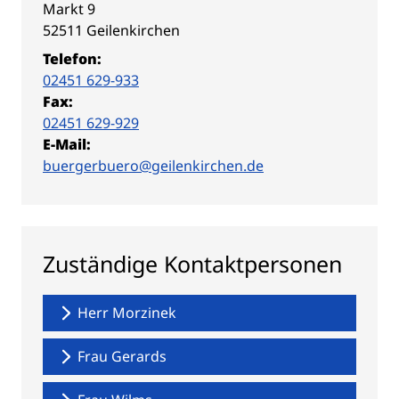
Straße:
Hausnummer:
Markt
9
PLZ:
Ort:
52511
Geilenkirchen
Telefon:
02451 629-933
Fax:
02451 629-929
E-Mail:
buergerbuero@geilenkirchen.de
Zuständige Kontaktpersonen
Herr Morzinek
Frau Gerards