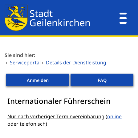
Zum Header
Zum Hauptinhalt
Zum Footer
Zum Hauptinhalt springen
Dienstleistungen A-Z
Sie sind hier:
Mitarbeitende A-Z
›
Serviceportal
›
Details der Dienstleistung
Verwaltungsorganisation
Anmelden
FAQ
Internationaler Führerschein
Kurzbeschreibung
Nur nach vorheriger Terminvereinbarung
(
online
oder telefonisch)