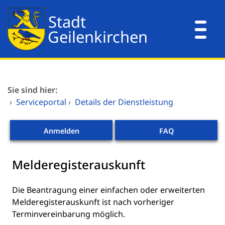
Zum Header
Zum Hauptinhalt
Zum Footer
Zum Hauptinhalt springen
Dienstleistungen A-Z
Sie sind hier:
Mitarbeitende A-Z
›
Serviceportal
›
Details der Dienstleistung
Verwaltungsorganisation
Anmelden
FAQ
Melderegisterauskunft
Kurzbeschreibung
Die Beantragung einer einfachen oder erweiterten
Melderegisterauskunft ist nach vorheriger
Terminvereinbarung möglich.