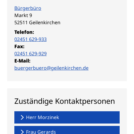
Bürgerbüro
Straße:
Hausnummer:
Markt
9
PLZ:
Ort:
52511
Geilenkirchen
Telefon:
02451 629-933
Fax:
02451 629-929
E-Mail:
buergerbuero@geilenkirchen.de
Zuständige Kontaktpersonen
Herr Morzinek
Frau Gerards