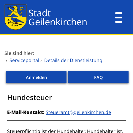
Zum Header
Zum Hauptinhalt
Zum Footer
Zum Hauptinhalt springen
Dienstleistungen A-Z
Sie sind hier:
Mitarbeitende A-Z
›
Serviceportal
›
Details der Dienstleistung
Verwaltungsorganisation
Anmelden
FAQ
Hundesteuer
Kurzbeschreibung
E-Mail-Kontakt:
Steueramt@geilenkirchen.de
Beschreibung
Steuerpflichtig ist der Hundehalter. Hundehalter ist,