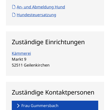
An- und Abmeldung Hund
Hundesteuersatzung
Zuständige Einrichtungen
Kämmerei
Straße:
Hausnummer:
Markt
9
PLZ:
Ort:
52511
Geilenkirchen
Zuständige Kontaktpersonen
Frau Gummersbach