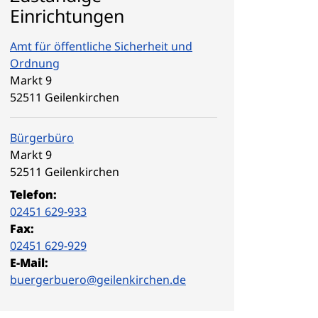
Einrichtungen
Amt für öffentliche Sicherheit und
Ordnung
Straße:
Hausnummer:
Markt
9
PLZ:
Ort:
52511
Geilenkirchen
Bürgerbüro
Straße:
Hausnummer:
Markt
9
PLZ:
Ort:
52511
Geilenkirchen
Telefon:
02451 629-933
Fax:
02451 629-929
E-Mail:
buergerbuero@geilenkirchen.de