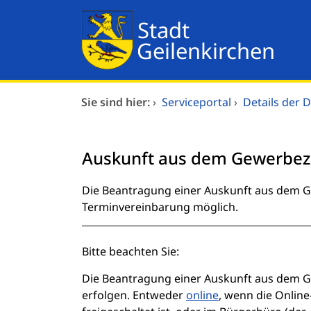
Zum Header
Zum Hauptinhalt
Zum Footer
Zum Hauptinhalt springen
Dienstleistungen A-Z
Sie sind hier:
›
Serviceportal
›
Details der D
Mitarbeitende A-Z
Auskunft aus dem Gewerbeze
Verwaltungsorganisation
Kurzbeschreibung
Die Beantragung einer Auskunft aus dem Ge
Terminvereinbarung möglich.
Beschreibung
Bitte beachten Sie:
Die Beantragung einer Auskunft aus dem G
erfolgen. Entweder
online
, wenn die Onlin