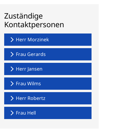
Zuständige
Kontaktpersonen
Herr Morzinek
Frau Gerards
Herr Jansen
Frau Wilms
Herr Robertz
Frau Hell