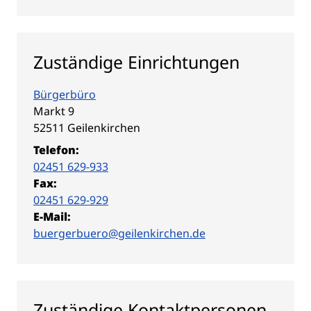
Zuständige Einrichtungen
Bürgerbüro
Straße:
Hausnummer:
Markt
9
PLZ:
Ort:
52511
Geilenkirchen
Telefon:
02451 629-933
Fax:
02451 629-929
E-Mail:
buergerbuero@geilenkirchen.de
Zuständige Kontaktpersonen