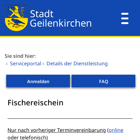
Zum Header
Zum Hauptinhalt
Zum Footer
Zum Hauptinhalt springen
Dienstleistungen A-Z
Sie sind hier:
Mitarbeitende A-Z
›
Serviceportal
›
Details der Dienstleistung
Verwaltungsorganisation
Anmelden
FAQ
Fischereischein
Beschreibung
Nur nach vorheriger Terminvereinbarung
(
online
oder telefonisch)