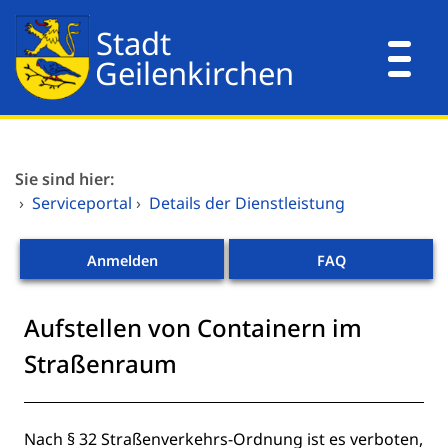
Zum Header
Zum Hauptinhalt
Zum Footer
Zum Hauptinhalt springen
Dienstleistungen A-Z
Sie sind hier:
Mitarbeitende A-Z
›
Serviceportal
›
Details der Dienstleistung
Verwaltungsorganisation
Anmelden
FAQ
Aufstellen von Containern im
Straßenraum
Beschreibung
Nach § 32 Straßenverkehrs-Ordnung ist es verboten,