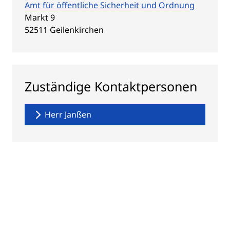
Amt für öffentliche Sicherheit und Ordnung
Straße:
Hausnummer:
Markt
9
PLZ:
Ort:
52511
Geilenkirchen
Zuständige Kontaktpersonen
Herr Janßen