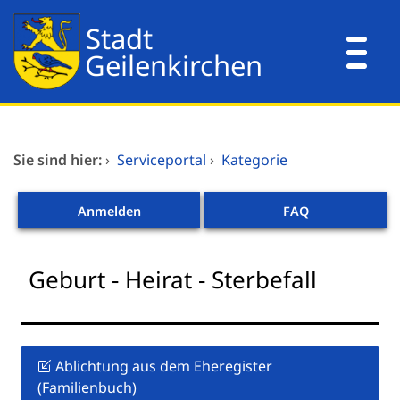
Zum Header
Zum Hauptinhalt
Zum Footer
Zum Hauptinhalt springen
Dienstleistungen A-Z
Sie sind hier:
›
Serviceportal
›
Kategorie
Mitarbeitende A-Z
Anmelden
FAQ
Verwaltungsorganisation
Geburt - Heirat - Sterbefall
Ablichtung aus dem Eheregister
(Familienbuch)